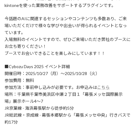
kintoneを使った業務改善をサポートするプラグインです。
今話題のAIに関連するセッションやコンテンツも多数あり、ご来
場いただくだけで様々な学びや出会いが得られるイベントとなっ
ています。
入場無料のイベントですので、ぜひご来場いただき弊社のブースに
お立ち寄りください！
ブースでお会いできることを楽しみにしています！！
■Cybozu Days 2025 イベント詳細
開催日時：2025/10/27（月）～2025/10/28（火）
参加費用：無料
参加方法：事前申し込みが必要です。お申込みは
こちら
場所：千葉県千葉市美浜区中瀬２丁目１「幕張メッセ国際展示
場」展示ホール4～7
JR京葉線 - 海浜幕張駅から徒歩約5分
JR総武線・京成線 - 幕張本郷駅から「幕張メッセ中央」行きバスで
約17分